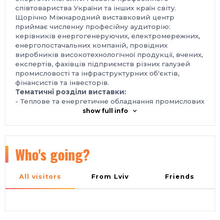
співтовариства України та інших країн світу.
Щорічно Міжнародний виставковий центр
приймає численну професійну аудиторію:
керівників енергогенеруючих, електромережних,
енергопостачальних компаній, провідних
виробників високотехнологічної продукції, вчених,
експертів, фахівців підприємств різних галузей
промисловості та інфраструктурних об'єктів,
фінансистів та інвесторів.
Тематичні розділи виставки:
- Теплове та енергетичне обладнання промислових
підприємств;
show full info
- Електротехнічне обладнання;
- Електрообладнання механізмів, машин, верстатів;
- Електрообладнання для електротранспорту;
- Світлотехнічне обладнання;
Who's going?
- Кабельно-провідникова продукція;
- Автоматизація. КВП.
Місце проведення:
All visitors
From Lviv
Friends
Україна, м Київ, Міжнародний виставковий центр,
Броварський пр-т, 15, ст. м. Лівобережна
Контакти:
тел./факс: +38 095 268 05 84