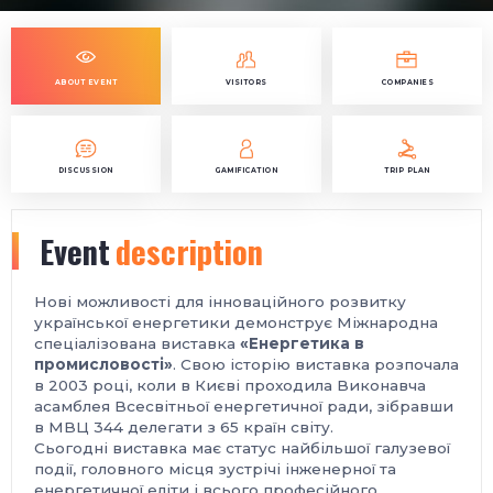
ABOUT EVENT
VISITORS
COMPANIES
DISCUSSION
GAMIFICATION
TRIP PLAN
Event
description
Нові можливості для інноваційного розвитку
української енергетики демонструє Міжнародна
спеціалізована виставка
«Енергетика в
промисловості»
. Свою історію виставка розпочала
в 2003 році, коли в Києві проходила Виконавча
асамблея Всесвітньої енергетичної ради, зібравши
в МВЦ 344 делегати з 65 країн світу.
Сьогодні виставка має статус найбільшої галузевої
події, головного місця зустрічі інженерної та
енергетичної еліти і всього професійного