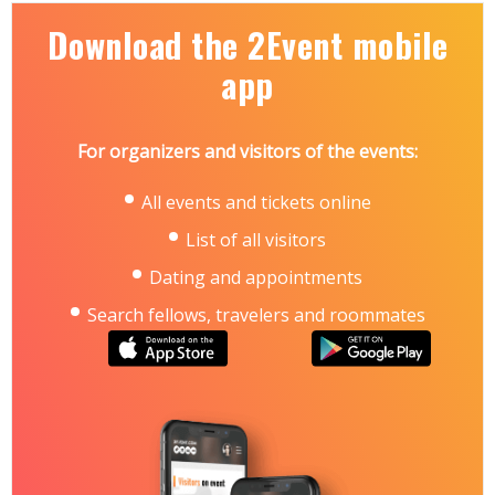
e-mail: lyudmila@iec-expo.com.ua
https://www.iec-expo.com.ua/ep-2026.html
Download the 2Event mobile
app
For organizers and visitors of the events:
All events and tickets online
List of all visitors
Dating and appointments
Search fellows, travelers and roommates